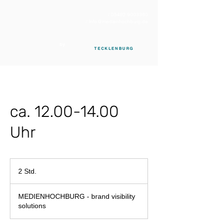
/ 05482 9003360
/
info@medienhochburg.de
by
TECKLENBURG
ca. 12.00-14.00
Uhr
2 Std.
2
S
t
MEDIENHOCHBURG - brand visibility
d
solutions
.